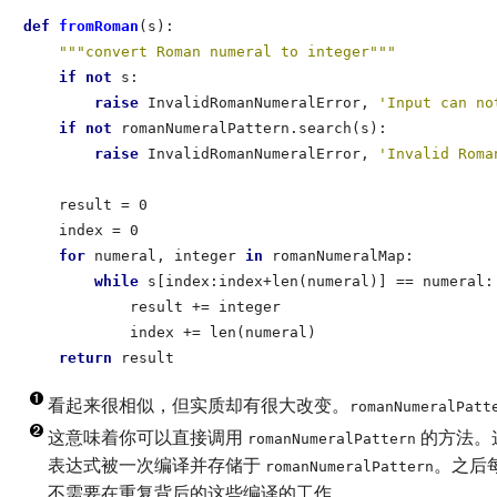
def
 fromRoman
(s):

"""convert Roman numeral to integer"""
if
not
 s:

raise
 InvalidRomanNumeralError, 
'Input can no
if
not
 romanNumeralPattern.search(s):            
raise
 InvalidRomanNumeralError, 
'Invalid Roma
    result = 0

    index = 0

for
 numeral, integer 
in
 romanNumeralMap:

while
 s[index:index+len(numeral)] == numeral:

            result += integer

            index += len(numeral)

return
看起来很相似，但实质却有很大改变。
romanNumeralPatt
这意味着你可以直接调用
的方法。
romanNumeralPattern
表达式被一次编译并存储于
。之后
romanNumeralPattern
不需要在重复背后的这些编译的工作。