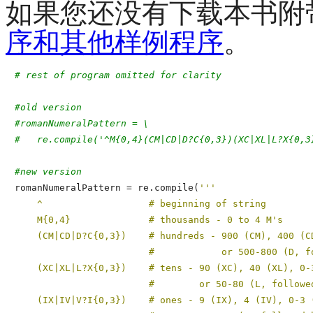
如果您还没有下载本书附
序和其他样例程序
。
# rest of program omitted for clarity
#old version
#romanNumeralPattern = \
#   re.compile('^M{0,4}(CM|CD|D?C{0,3})(XC|XL|L?X{0,3
#new version

romanNumeralPattern = re.compile(
'''

    ^                   # beginning of string

    M{0,4}              # thousands - 0 to 4 M's

    (CM|CD|D?C{0,3})    # hundreds - 900 (CM), 400 (CD
                        #            or 500-800 (D, fo
    (XC|XL|L?X{0,3})    # tens - 90 (XC), 40 (XL), 0-3
                        #        or 50-80 (L, followed
    (IX|IV|V?I{0,3})    # ones - 9 (IX), 4 (IV), 0-3 (