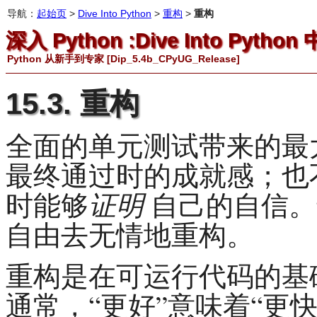
导航：
起始页
>
Dive Into Python
>
重构
>
重构
深入 Python :Dive Into Pytho
Python 从新手到专家 [Dip_5.4b_CPyUG_Release]
15.3. 重构
全面的单元测试带来的最
最终通过时的成就感；也
证明
时能够
自己的自信。
自由去无情地重构。
重构是在可运行代码的基
通常，“
更好
”意味着“
更