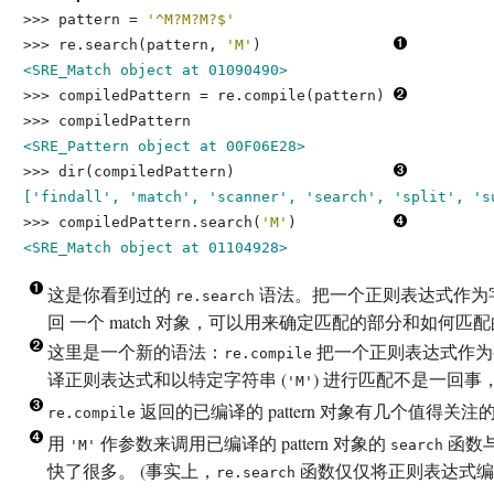
>>> 
pattern = 
'^M?M?M?$'
>>> 
re.search(pattern, 
'M'
)
<SRE_Match object at 01090490>
>>> 
compiledPattern = re.compile(pattern)
>>> 
compiledPattern
<SRE_Pattern object at 00F06E28>
>>> 
dir(compiledPattern)
['findall', 'match', 'scanner', 'search', 'split', 's
>>> 
compiledPattern.search(
'M'
)
<SRE_Match object at 01104928>
这是你看到过的
语法。把一个正则表达式作为字
re.search
回 一个 match 对象，可以用来确定匹配的部分和如何匹
这里是一个新的语法：
把一个正则表达式作为字
re.compile
译正则表达式和以特定字符串 (
) 进行匹配不是一回
'M'
返回的已编译的 pattern 对象有几个值得关
re.compile
用
作参数来调用已编译的 pattern 对象的
函数
'M'
search
快了很多。 (事实上，
函数仅仅将正则表达式编译，
re.search