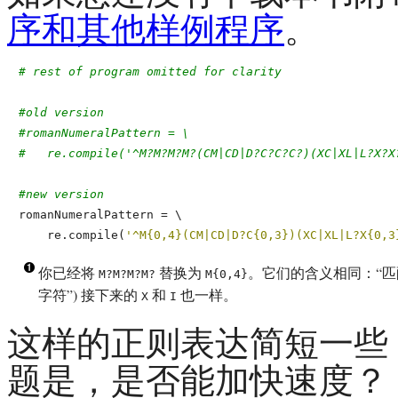
序和其他样例程序
。
# rest of program omitted for clarity
#old version
#romanNumeralPattern = \
#   re.compile('^M?M?M?M?(CM|CD|D?C?C?C?)(XC|XL|L?X?X
#new version

romanNumeralPattern = \

    re.compile(
'^M{0,4}(CM|CD|D?C{0,3})(XC|XL|L?X{0,3
你已经将
替换为
。它们的含义相同：“
匹
M?M?M?M?
M{0,4}
字符
”) 接下来的
和
也一样。
X
I
这样的正则表达简短一些 
题是，是否能加快速度？